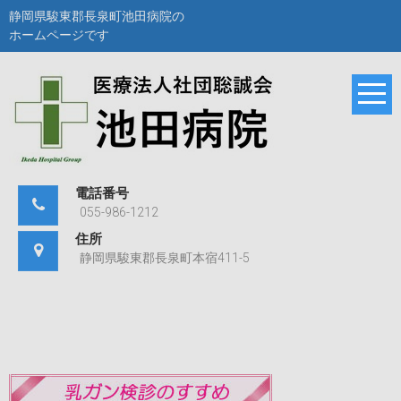
Skip
静岡県駿東郡長泉町池田病院の
to
ホームページです
content
静岡県駿東郡長泉町
池田病院
池田病院のホームペ
ージです。
電話番号
055-986-1212
住所
静岡県駿東郡長泉町本宿411-5