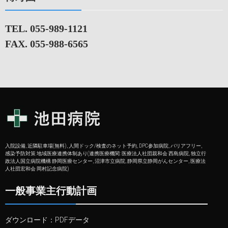
TEL. 055-989-1121
FAX. 055-988-6565
入院設備, 近隣駐車場(無料), 人間ドック/検査のネット予約, DPC参加病院, バリアフリー,
感染予防対策 地域医療連携体制あり(連携医療機関: 医療法人社団親和会 西島病院, 独立行
政法人国立病院機構 静岡医療センター, 沼津市立病院, 静岡県立静岡がんセンター, 医療法
人社団宏和会 岡村記念病院)
一般事業主行動計画
ダウンロード：
PDFデータ