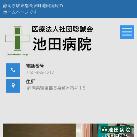
Skip
静岡県駿東郡長泉町池田病院の
to
ホームページです
content
静岡県駿東郡長泉町
池田病院
池田病院のホームペ
ージです。
電話番号
055-986-1212
住所
静岡県駿東郡長泉町本宿411-5