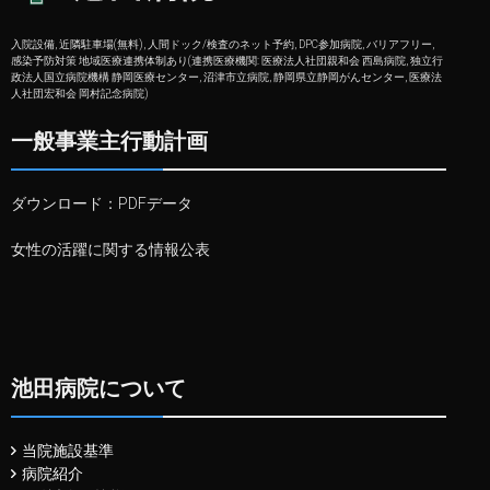
入院設備, 近隣駐車場(無料), 人間ドック/検査のネット予約, DPC参加病院, バリアフリー,
感染予防対策 地域医療連携体制あり(連携医療機関: 医療法人社団親和会 西島病院, 独立行
政法人国立病院機構 静岡医療センター, 沼津市立病院, 静岡県立静岡がんセンター, 医療法
人社団宏和会 岡村記念病院)
一般事業主行動計画
ダウンロード：
PDFデータ
女性の活躍に関する情報公表
池田病院について
当院施設基準
病院紹介