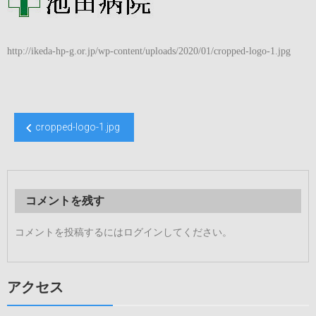
http://ikeda-hp-g.or.jp/wp-content/uploads/2020/01/cropped-logo-1.jpg
投
cropped-logo-1.jpg
稿
ナ
ビ
コメントを残す
ゲ
ー
コメントを投稿するには
ログイン
してください。
シ
ョ
アクセス
ン