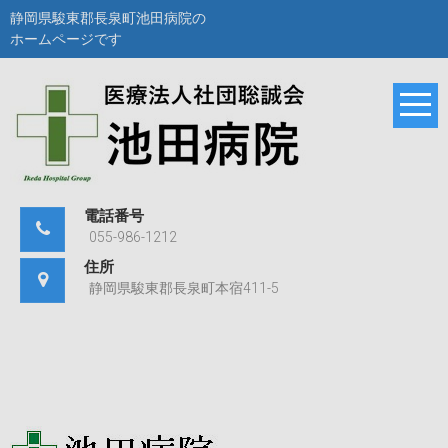
Skip
静岡県駿東郡長泉町池田病院の
to
ホームページです
content
静岡県駿東郡長泉町
池田病院
池田病院のホームペ
ージです。
電話番号
055-986-1212
住所
静岡県駿東郡長泉町本宿411-5