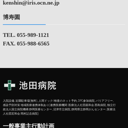
kenshin@iris.ocn.ne.jp
博寿園
TEL. 055-989-1121
FAX. 055-988-6565
入院設備, 近隣駐車場(無料), 人間ドック/検査のネット予約, DPC参加病院, バリアフリー,
感染予防対策 地域医療連携体制あり(連携医療機関: 医療法人社団親和会 西島病院, 独立行
政法人国立病院機構 静岡医療センター, 沼津市立病院, 静岡県立静岡がんセンター, 医療法
人社団宏和会 岡村記念病院)
一般事業主行動計画