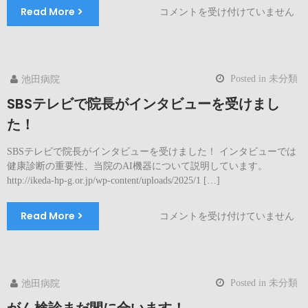
イ
Read More
健
コメントを受け付けていません
ベ
康
ン
公
ト
開
を
講
開
Posted in
未分類
池田病院
座
催
を
SBSテレビで院長がインタビューを受けまし
し
開
ま
た！
催
す！
し
は
SBSテレビで院長がインタビューを受けました！ インタビューでは
ま
健康診断の重要性、当院のAI機器について説明しています。
す！
http://ikeda-hp-g.or.jp/wp-content/uploads/2025/1 […]
は
Read More
SBS
コメントを受け付けていません
テ
レ
ビ
で
Posted in
未分類
池田病院
院
長