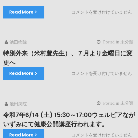
始
し
Read More
2025
コメントを受け付けていません
ま
年
す！
住
は
民
健
Posted in
未分類
池田病院
診
(特
特別外来（米村豊先生）、７月より金曜日に変
定
更へ
健
康
Read More
特
コメントを受け付けていません
診
別
査)
外
の
来
お
（米
知
Posted in
未分類
池田病院
村
ら
豊
令和7年6/14 (土) 15:30～17:00ウェルピアなが
せ
先
は
いずみにて健康公開講座行われます。
生）、
７
Read More
令
コメントを受け付けていません
月