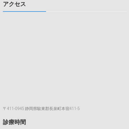
康
ナ
内
アクセス
公
視
ビ
開
鏡、
講
ゲ
胸
座
部
ー
行
レ
わ
シ
ン
れ
ト
ョ
ま
ゲ
す。
ン
ン
は
検
査
導
入
い
た
し
ま
〒411-0945 静岡県駿東郡長泉町本宿411-5
し
た。
診療時間
は