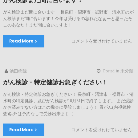
がん検診まだ間に合います！
が
イ
がん検診まだ間に合います！ 長泉町・沼津市・裾野市・清水町のが
ン
ん検診まだ間に合います！今年は受けるの忘れたなぁーと思ったそ
タ
このあなた！まだ間に合いますよ！
ビ
ュ
Read More
が
コメントを受け付けていません
ー
ん
を
検
受
診
け
ま
ま
Posted in
未分類
池田病院
だ
し
間
がん検診・特定健診お急ぎください！
た！
に
は
合
がん検診・特定健診お急ぎください！ 長泉町・沼津市・裾野市・清
い
水町の特定健診、及びがん検診が10月31日で終了します。 まだ受診
ま
がお済みでない方はこの機会に受診しましょう！ 胃がん(内視鏡検
す！
査)以外は予約なしで受診出来ま […]
は
Read More
が
コメントを受け付けていません
ん