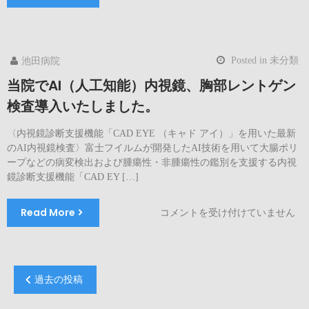
和
よ
7
り
年
金
6/14
曜
Posted in
未分類
池田病院
(土)
日
15:30
当院でAI（人工知能）内視鏡、胸部レントゲン
に
～
変
検査導入いたしました。
17:00
更
ウ
へ
〈内視鏡診断支援機能「CAD EYE （キャド アイ）」を用いた最新
ェ
は
のAI内視鏡検査〉富士フイルムが開発したAI技術を用いて大腸ポリ
ル
ープなどの病変検出および腫瘍性・非腫瘍性の鑑別を支援する内視
ピ
鏡診断支援機能「CAD EY […]
ア
な
が
Read More
当
コメントを受け付けていません
い
院
ず
で
み
AI（人
に
工
投
過去の投稿
て
知
稿
健
能）