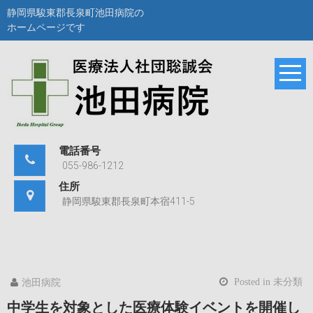
Skip
静岡県駿東郡長泉町池田病院の
to
ホームページです
content
池田病院
静岡県駿東郡長泉町
池田病院のホームペ
ージです。
電話番号
055-986-1212
住所
静岡県駿東郡長泉町本宿411-5
Posted in
未分類
池田病院
中学生を対象とした医療体験イベントを開催し