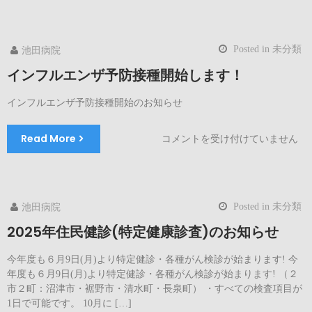
検
診・
特
Posted in
未分類
池田病院
定
健
インフルエンザ予防接種開始します！
診
お
インフルエンザ予防接種開始のお知らせ
急
ぎ
Read More
イ
コメントを受け付けていません
く
ン
だ
フ
さ
ル
い！
エ
は
Posted in
未分類
池田病院
ン
ザ
2025年住民健診(特定健康診査)のお知らせ
予
防
今年度も６月9日(月)より特定健診・各種がん検診が始まります! 今
接
年度も６月9日(月)より特定健診・各種がん検診が始まります! （２
種
市２町：沼津市・裾野市・清水町・長泉町） ・すべての検査項目が
開
1日で可能です。 10月に […]