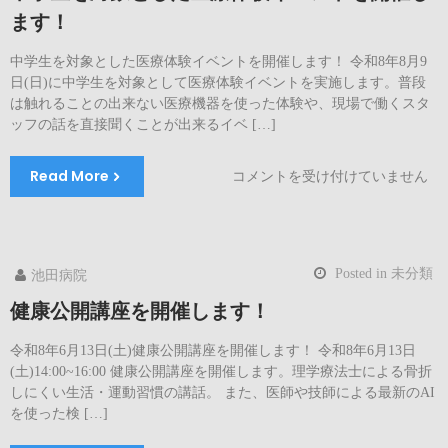
ます！
中学生を対象とした医療体験イベントを開催します！ 令和8年8月9
日(日)に中学生を対象として医療体験イベントを実施します。普段
は触れることの出来ない医療機器を使った体験や、現場で働くスタ
ッフの話を直接聞くことが出来るイベ […]
Read More
中
コメントを受け付けていません
学
生
を
対
Posted in
未分類
池田病院
象
と
健康公開講座を開催します！
し
た
令和8年6月13日(土)健康公開講座を開催します！ 令和8年6月13日
医
(土)14:00~16:00 健康公開講座を開催します。理学療法士による骨折
療
しにくい生活・運動習慣の講話。 また、医師や技師による最新のAI
体
を使った検 […]
験