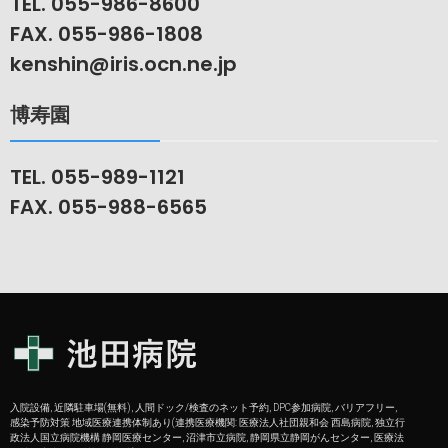
TEL. 055-986-8600
FAX. 055-986-1808
kenshin@iris.ocn.ne.jp
博寿園
TEL. 055-989-1121
FAX. 055-988-6565
入院設備, 近隣駐車場(無料), 人間ドック/検査のネット予約, DPC参加病院, バリアフリー,
感染予防対策 地域医療連携体制あり(連携医療機関: 医療法人社団親和会 西島病院, 独立行
政法人国立病院機構 静岡医療センター, 沼津市立病院, 静岡県立静岡がんセンター, 医療法