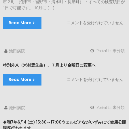
市２町：沼津市・裾野市・清水町・長泉町） ・すべての検査項目が
開
1日で可能です。 10月に […]
始
し
ま
Read More
2025
コメントを受け付けていません
す！
年
は
住
民
健
Posted in
未分類
池田病院
診
(特
特別外来（米村豊先生）、７月より金曜日に変更へ
定
健
康
Read More
特
コメントを受け付けていません
診
別
査)
外
の
来
お
（米
知
Posted in
未分類
池田病院
村
ら
豊
せ
令和7年6/14 (土) 15:30～17:00ウェルピアながいずみにて健康公開
先
は
講座行われます。
生）、