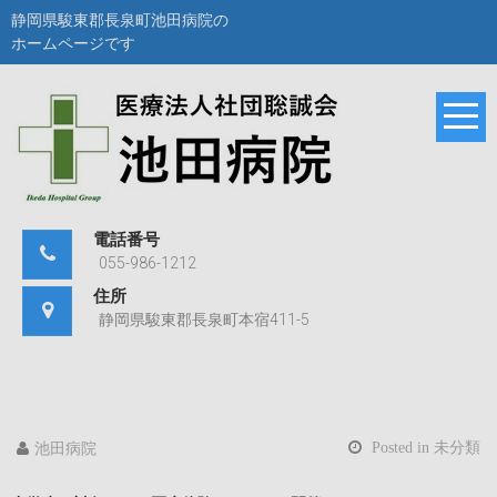
Skip
静岡県駿東郡長泉町池田病院の
to
ホームページです
content
池田病院
静岡県駿東郡長泉町
池田病院のホームペ
ージです。
電話番号
055-986-1212
住所
静岡県駿東郡長泉町本宿411-5
Posted in
未分類
池田病院