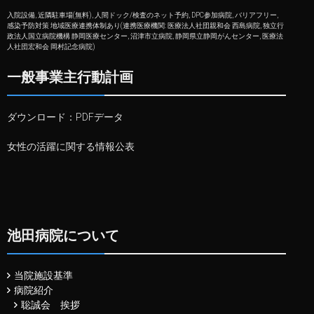
入院設備, 近隣駐車場(無料), 人間ドック/検査のネット予約, DPC参加病院, バリアフリー,
感染予防対策 地域医療連携体制あり(連携医療機関: 医療法人社団親和会 西島病院, 独立行
政法人国立病院機構 静岡医療センター, 沼津市立病院, 静岡県立静岡がんセンター, 医療法
人社団宏和会 岡村記念病院)
一般事業主行動計画
ダウンロード：
PDFデータ
女性の活躍に関する情報公表
池田病院について
当院施設基準
病院紹介
聡誠会 挨拶