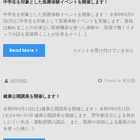
中学生を対象とした医療体験イベントを開催します！
中学生を対象とした医療体験イベントを開催します！ 令和8年8月9
日(日)に中学生を対象として医療体験イベントを実施します。普段
は触れることの出来ない医療機器を使った体験や、現場で働くスタ
ッフの話を直接聞くことが出来るイベ […]
Read More
中
コメントを受け付けていません
学
生
を
対
Posted in
未分類
池田病院
象
と
健康公開講座を開催します！
し
た
令和8年6月13日(土)健康公開講座を開催します！ 令和8年6月13日
医
(土)14:00~16:00 健康公開講座を開催します。理学療法士による骨折
療
しにくい生活・運動習慣の講話。 また、医師や技師による最新のAI
体
を使った検 […]
験
イ