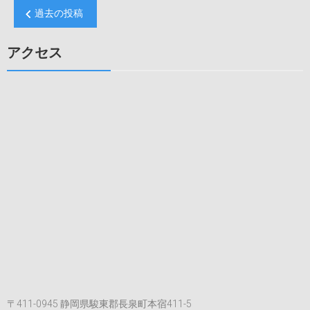
工
投
て
過去の投稿
知
稿
健
能）
康
ナ
内
アクセス
公
視
ビ
開
鏡、
講
ゲ
胸
座
部
ー
行
レ
わ
シ
ン
れ
ト
ョ
ま
ゲ
す。
ン
ン
は
検
査
導
入
い
た
し
ま
〒411-0945 静岡県駿東郡長泉町本宿411-5
し