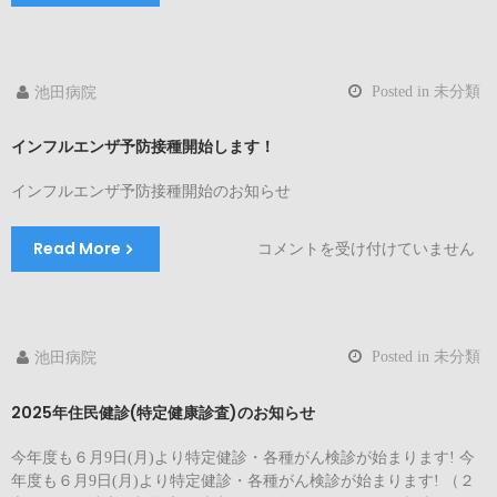
ん
検
診・
特
Posted in
未分類
池田病院
定
健
インフルエンザ予防接種開始します！
診
お
インフルエンザ予防接種開始のお知らせ
急
ぎ
く
Read More
イ
コメントを受け付けていません
だ
ン
さ
フ
い！
ル
は
エ
Posted in
未分類
池田病院
ン
ザ
2025年住民健診(特定健康診査)のお知らせ
予
防
今年度も６月9日(月)より特定健診・各種がん検診が始まります! 今
接
年度も６月9日(月)より特定健診・各種がん検診が始まります! （２
種