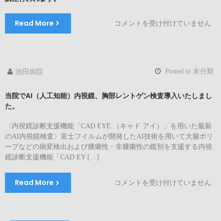
７
月
Read More
令
コメントを受け付けていません
よ
和
り
7
金
年
曜
6/14
日
Posted in
未分類
池田病院
(土)
に
15:30
変
当院でAI（人工知能）内視鏡、胸部レントゲン検査導入いたしまし
～
更
た。
17:00
へ
ウ
は
〈内視鏡診断支援機能「CAD EYE （キャド アイ）」を用いた最新
ェ
のAI内視鏡検査〉富士フイルムが開発したAI技術を用いて大腸ポリ
ル
ープなどの病変検出および腫瘍性・非腫瘍性の鑑別を支援する内視
ピ
鏡診断支援機能「CAD EY […]
ア
な
が
Read More
当
コメントを受け付けていません
い
院
ず
で
み
AI（人
に