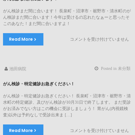
イ
がん検診まだ間に合います！ 長泉町・沼津市・裾野市・清水町のが
ン
ん検診まだ間に合います！今年は受けるの忘れたなぁーと思ったそ
タ
このあなた！まだ間に合いますよ！
ビ
ュ
ー
Read More
が
コメントを受け付けていません
を
ん
受
検
け
診
ま
ま
し
Posted in
未分類
池田病院
だ
た！
間
は
がん検診・特定健診お急ぎください！
に
合
がん検診・特定健診お急ぎください！ 長泉町・沼津市・裾野市・清
い
水町の特定健診、及びがん検診が10月31日で終了します。 まだ受診
ま
がお済みでない方はこの機会に受診しましょう！ 胃がん(内視鏡検
す！
査)以外は予約なしで受診出来ま […]
は
Read More
が
コメントを受け付けていません