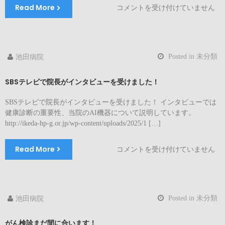
ベ
Read More
健
コメントを受け付けていません
ン
康
ト
公
を
開
開
講
催
Posted in
未分類
池田病院
座
し
を
ま
SBSテレビで院長がインタビューを受けました！
開
す！
催
は
SBSテレビで院長がインタビューを受けました！ インタビューでは
し
健康診断の重要性、当院のAI機器について説明しています。
ま
http://ikeda-hp-g.or.jp/wp-content/uploads/2025/1 […]
す！
は
Read More
SBS
コメントを受け付けていません
テ
レ
ビ
で
Posted in
未分類
池田病院
院
長
がん検診まだ間に合います！
が