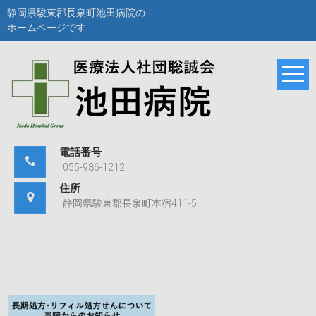
Skip
静岡県駿東郡長泉町池田病院の
to
ホームページです
content
静岡県駿東郡長泉町
池田病院
池田病院のホームペ
ージです。
電話番号
055-986-1212
住所
静岡県駿東郡長泉町本宿411-5