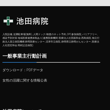
入院設備, 近隣駐車場(無料), 人間ドック/検査のネット予約, DPC参加病院, バリアフリー,
感染予防対策 地域医療連携体制あり(連携医療機関: 医療法人社団親和会 西島病院, 独立行
政法人国立病院機構 静岡医療センター, 沼津市立病院, 静岡県立静岡がんセンター, 医療法
人社団宏和会 岡村記念病院)
一般事業主行動計画
ダウンロード：
PDFデータ
女性の活躍に関する情報公表