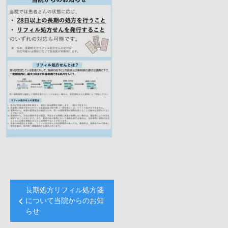
投
長期処方リフィル処方箋
稿
について当院からのお知
らせ
ナ