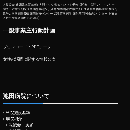
入院設備, 近隣駐車場(無料), 人間ドック/検査のネット予約, DPC参加病院, バリアフリー,
感染予防対策 地域医療連携体制あり(連携医療機関: 医療法人社団親和会 西島病院, 独立行
政法人国立病院機構 静岡医療センター, 沼津市立病院, 静岡県立静岡がんセンター, 医療法
人社団宏和会 岡村記念病院)
一般事業主行動計画
ダウンロード：
PDFデータ
女性の活躍に関する情報公表
池田病院について
当院施設基準
病院紹介
聡誠会 挨拶