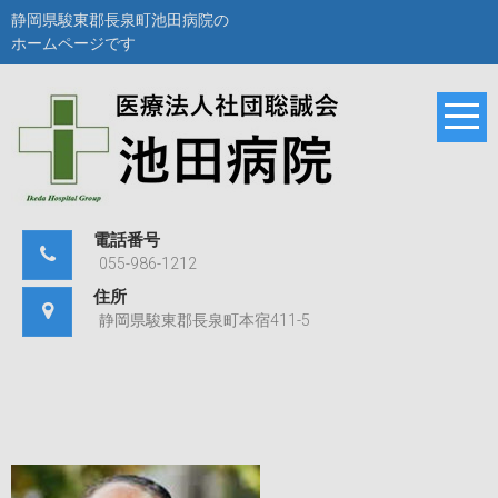
Skip
静岡県駿東郡長泉町池田病院の
to
ホームページです
content
静岡県駿東郡長泉町
池田病院
池田病院のホームペ
ージです。
電話番号
055-986-1212
住所
静岡県駿東郡長泉町本宿411-5