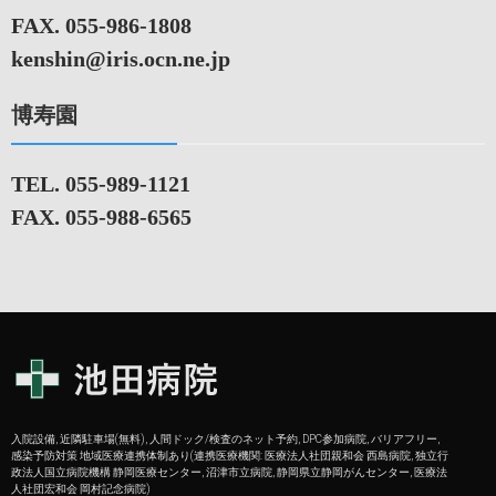
FAX. 055-986-1808
kenshin@iris.ocn.ne.jp
博寿園
TEL. 055-989-1121
FAX. 055-988-6565
入院設備, 近隣駐車場(無料), 人間ドック/検査のネット予約, DPC参加病院, バリアフリー,
感染予防対策 地域医療連携体制あり(連携医療機関: 医療法人社団親和会 西島病院, 独立行
政法人国立病院機構 静岡医療センター, 沼津市立病院, 静岡県立静岡がんセンター, 医療法
人社団宏和会 岡村記念病院)