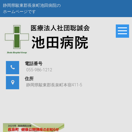
Skip
静岡県駿東郡長泉町池田病院の
to
ホームページです
content
静岡県駿東郡長泉町
池田病院
池田病院のホームペ
ージです。
電話番号
055-986-1212
住所
静岡県駿東郡長泉町本宿411-5