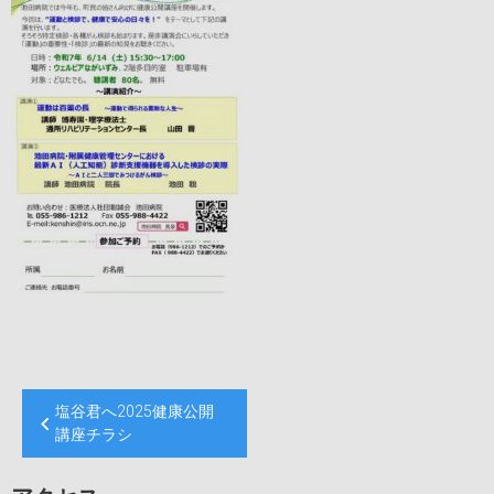
投
塩谷君へ2025健康公開
稿
講座チラシ
ナ