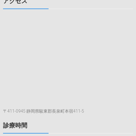
アクセス
ビ
ゲ
ー
シ
ョ
ン
〒411-0945 静岡県駿東郡長泉町本宿411-5
診療時間